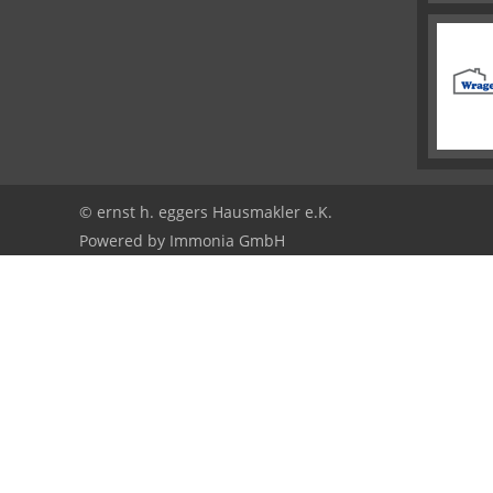
© ernst h. eggers Hausmakler e.K.
Powered by
Immonia GmbH